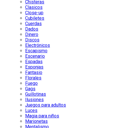
Chisteras
Clasicos
Close-up
Cubiletes
Cuerdas
Dados
Dinero
Discos
Electrónicos
Escapismo
Escenario
Espadas
Esponjas
Fantasio
Florales
Fuego
Gags
Guillotinas
Ilusiones
Juegos para adultos
Luces
Magia para niños
Marionetas
Mentalismo