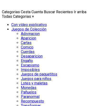
Categorias
Cesta
Cuenta
Buscar
Recientes
Ir arriba
Todas Categorias
×
Con vídeo explicativo
Juegos de Colección
Adivinacion
Aparicion
Cartas
Comico
Cuerdas
Desaparicion
Engaño
Escapismo
Imposibles
Juegos de paquetitos
Juegos para niños
Lotes y maletas
Monedas
Pañuelos
Paranormal
Recompuesto
Transformar