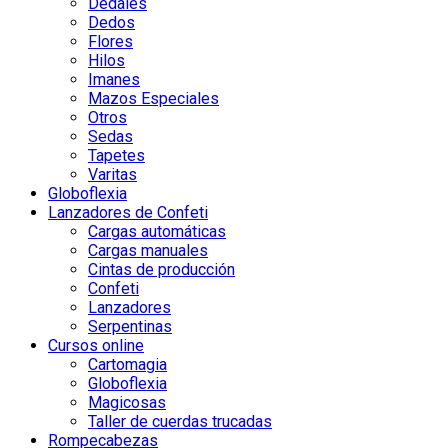
Dedales
Dedos
Flores
Hilos
Imanes
Mazos Especiales
Otros
Sedas
Tapetes
Varitas
Globoflexia
Lanzadores de Confeti
Cargas automáticas
Cargas manuales
Cintas de producción
Confeti
Lanzadores
Serpentinas
Cursos online
Cartomagia
Globoflexia
Magicosas
Taller de cuerdas trucadas
Rompecabezas