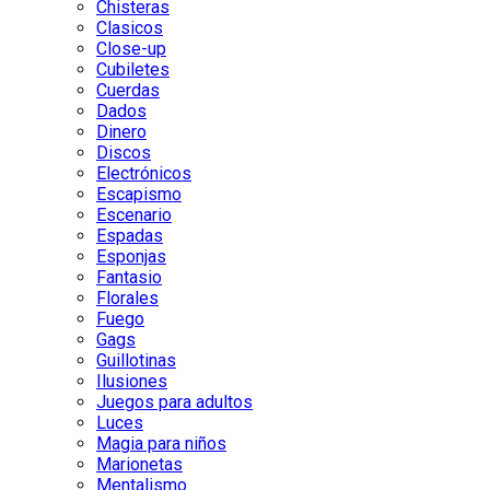
Chisteras
Clasicos
Close-up
Cubiletes
Cuerdas
Dados
Dinero
Discos
Electrónicos
Escapismo
Escenario
Espadas
Esponjas
Fantasio
Florales
Fuego
Gags
Guillotinas
Ilusiones
Juegos para adultos
Luces
Magia para niños
Marionetas
Mentalismo