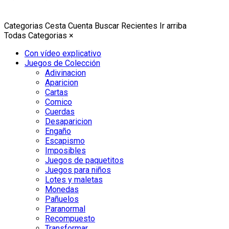
Categorias
Cesta
Cuenta
Buscar
Recientes
Ir arriba
Todas Categorias
×
Con vídeo explicativo
Juegos de Colección
Adivinacion
Aparicion
Cartas
Comico
Cuerdas
Desaparicion
Engaño
Escapismo
Imposibles
Juegos de paquetitos
Juegos para niños
Lotes y maletas
Monedas
Pañuelos
Paranormal
Recompuesto
Transformar