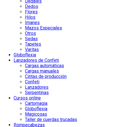
Dedales
Dedos
Flores
Hilos
Imanes
Mazos Especiales
Otros
Sedas
Tapetes
Varitas
Globoflexia
Lanzadores de Confeti
Cargas automáticas
Cargas manuales
Cintas de producción
Confeti
Lanzadores
Serpentinas
Cursos online
Cartomagia
Globoflexia
Magicosas
Taller de cuerdas trucadas
Rompecabezas