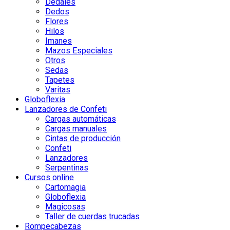
Dedales
Dedos
Flores
Hilos
Imanes
Mazos Especiales
Otros
Sedas
Tapetes
Varitas
Globoflexia
Lanzadores de Confeti
Cargas automáticas
Cargas manuales
Cintas de producción
Confeti
Lanzadores
Serpentinas
Cursos online
Cartomagia
Globoflexia
Magicosas
Taller de cuerdas trucadas
Rompecabezas