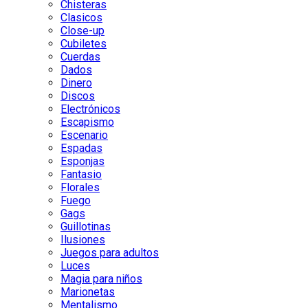
Chisteras
Clasicos
Close-up
Cubiletes
Cuerdas
Dados
Dinero
Discos
Electrónicos
Escapismo
Escenario
Espadas
Esponjas
Fantasio
Florales
Fuego
Gags
Guillotinas
Ilusiones
Juegos para adultos
Luces
Magia para niños
Marionetas
Mentalismo