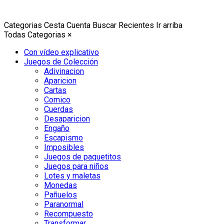
Categorias
Cesta
Cuenta
Buscar
Recientes
Ir arriba
Todas Categorias
×
Con vídeo explicativo
Juegos de Colección
Adivinacion
Aparicion
Cartas
Comico
Cuerdas
Desaparicion
Engaño
Escapismo
Imposibles
Juegos de paquetitos
Juegos para niños
Lotes y maletas
Monedas
Pañuelos
Paranormal
Recompuesto
Transformar