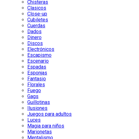
Chisteras
Clasicos
Close-up
Cubiletes
Cuerdas
Dados
Dinero
Discos
Electrónicos
Escapismo
Escenario
Espadas
Esponjas
Fantasio
Florales
Fuego
Gags
Guillotinas
Ilusiones
Juegos para adultos
Luces
Magia para niños
Marionetas
Mentalismo