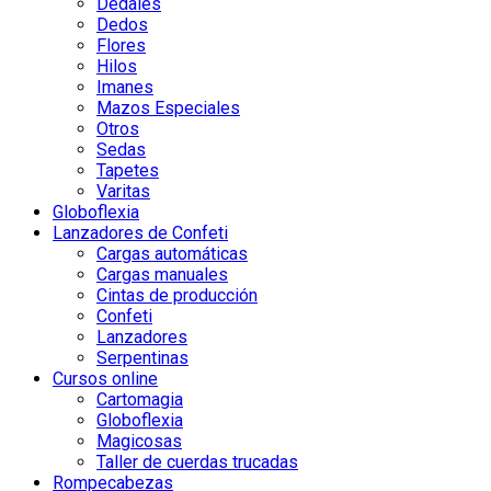
Dedales
Dedos
Flores
Hilos
Imanes
Mazos Especiales
Otros
Sedas
Tapetes
Varitas
Globoflexia
Lanzadores de Confeti
Cargas automáticas
Cargas manuales
Cintas de producción
Confeti
Lanzadores
Serpentinas
Cursos online
Cartomagia
Globoflexia
Magicosas
Taller de cuerdas trucadas
Rompecabezas