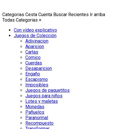
Categorias
Cesta
Cuenta
Buscar
Recientes
Ir arriba
Todas Categorias
×
Con vídeo explicativo
Juegos de Colección
Adivinacion
Aparicion
Cartas
Comico
Cuerdas
Desaparicion
Engaño
Escapismo
Imposibles
Juegos de paquetitos
Juegos para niños
Lotes y maletas
Monedas
Pañuelos
Paranormal
Recompuesto
Transformar