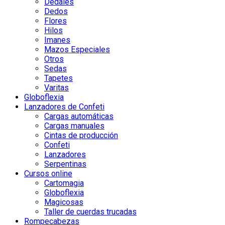
Dedales
Dedos
Flores
Hilos
Imanes
Mazos Especiales
Otros
Sedas
Tapetes
Varitas
Globoflexia
Lanzadores de Confeti
Cargas automáticas
Cargas manuales
Cintas de producción
Confeti
Lanzadores
Serpentinas
Cursos online
Cartomagia
Globoflexia
Magicosas
Taller de cuerdas trucadas
Rompecabezas