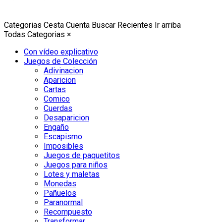
Categorias
Cesta
Cuenta
Buscar
Recientes
Ir arriba
Todas Categorias
×
Con vídeo explicativo
Juegos de Colección
Adivinacion
Aparicion
Cartas
Comico
Cuerdas
Desaparicion
Engaño
Escapismo
Imposibles
Juegos de paquetitos
Juegos para niños
Lotes y maletas
Monedas
Pañuelos
Paranormal
Recompuesto
Transformar