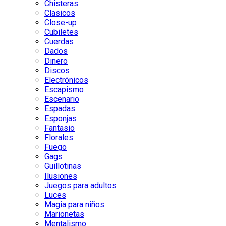
Chisteras
Clasicos
Close-up
Cubiletes
Cuerdas
Dados
Dinero
Discos
Electrónicos
Escapismo
Escenario
Espadas
Esponjas
Fantasio
Florales
Fuego
Gags
Guillotinas
Ilusiones
Juegos para adultos
Luces
Magia para niños
Marionetas
Mentalismo