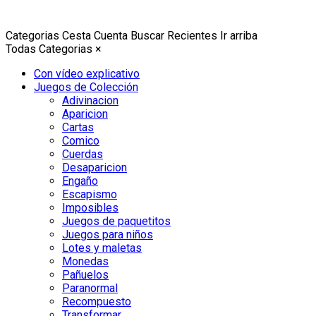
Categorias
Cesta
Cuenta
Buscar
Recientes
Ir arriba
Todas Categorias
×
Con vídeo explicativo
Juegos de Colección
Adivinacion
Aparicion
Cartas
Comico
Cuerdas
Desaparicion
Engaño
Escapismo
Imposibles
Juegos de paquetitos
Juegos para niños
Lotes y maletas
Monedas
Pañuelos
Paranormal
Recompuesto
Transformar