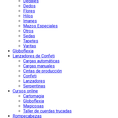
Dedales
Dedos
Flores
Hilos
Imanes
Mazos Especiales
Otros
Sedas
Tapetes
Varitas
Globoflexia
Lanzadores de Confeti
Cargas automáticas
Cargas manuales
Cintas de producción
Confeti
Lanzadores
Serpentinas
Cursos online
Cartomagia
Globoflexia
Magicosas
Taller de cuerdas trucadas
Rompecabezas