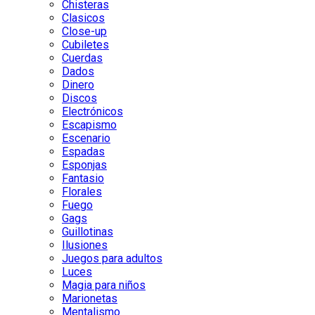
Chisteras
Clasicos
Close-up
Cubiletes
Cuerdas
Dados
Dinero
Discos
Electrónicos
Escapismo
Escenario
Espadas
Esponjas
Fantasio
Florales
Fuego
Gags
Guillotinas
Ilusiones
Juegos para adultos
Luces
Magia para niños
Marionetas
Mentalismo