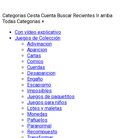
Categorias
Cesta
Cuenta
Buscar
Recientes
Ir arriba
Todas Categorias
×
Con vídeo explicativo
Juegos de Colección
Adivinacion
Aparicion
Cartas
Comico
Cuerdas
Desaparicion
Engaño
Escapismo
Imposibles
Juegos de paquetitos
Juegos para niños
Lotes y maletas
Monedas
Pañuelos
Paranormal
Recompuesto
Transformar