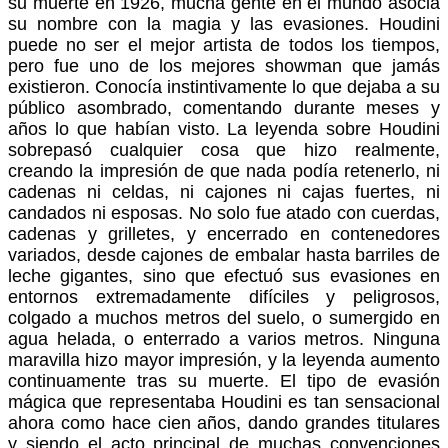
su muerte en 1926, mucha gente en el mundo asocia
su nombre con la magia y las evasiones. Houdini
puede no ser el mejor artista de todos los tiempos,
pero fue uno de los mejores showman que jamás
existieron. Conocía instintivamente lo que dejaba a su
público asombrado, comentando durante meses y
años lo que habían visto. La leyenda sobre Houdini
sobrepasó cualquier cosa que hizo realmente,
creando la impresión de que nada podía retenerlo, ni
cadenas ni celdas, ni cajones ni cajas fuertes, ni
candados ni esposas. No solo fue atado con cuerdas,
cadenas y grilletes, y encerrado en contenedores
variados, desde cajones de embalar hasta barriles de
leche gigantes, sino que efectuó sus evasiones en
entornos extremadamente difíciles y peligrosos,
colgado a muchos metros del suelo, o sumergido en
agua helada, o enterrado a varios metros. Ninguna
maravilla hizo mayor impresión, y la leyenda aumento
continuamente tras su muerte. El tipo de evasión
mágica que representaba Houdini es tan sensacional
ahora como hace cien años, dando grandes titulares
y siendo el acto principal de muchas convenciones