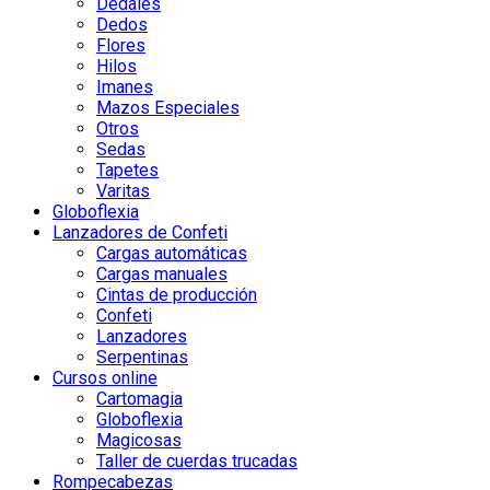
Dedales
Dedos
Flores
Hilos
Imanes
Mazos Especiales
Otros
Sedas
Tapetes
Varitas
Globoflexia
Lanzadores de Confeti
Cargas automáticas
Cargas manuales
Cintas de producción
Confeti
Lanzadores
Serpentinas
Cursos online
Cartomagia
Globoflexia
Magicosas
Taller de cuerdas trucadas
Rompecabezas