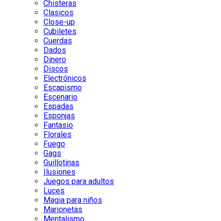
Chisteras
Clasicos
Close-up
Cubiletes
Cuerdas
Dados
Dinero
Discos
Electrónicos
Escapismo
Escenario
Espadas
Esponjas
Fantasio
Florales
Fuego
Gags
Guillotinas
Ilusiones
Juegos para adultos
Luces
Magia para niños
Marionetas
Mentalismo