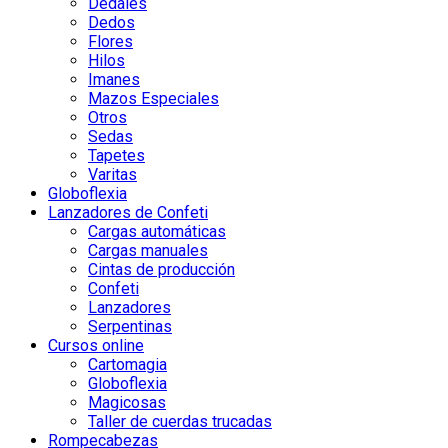
Dedales
Dedos
Flores
Hilos
Imanes
Mazos Especiales
Otros
Sedas
Tapetes
Varitas
Globoflexia
Lanzadores de Confeti
Cargas automáticas
Cargas manuales
Cintas de producción
Confeti
Lanzadores
Serpentinas
Cursos online
Cartomagia
Globoflexia
Magicosas
Taller de cuerdas trucadas
Rompecabezas