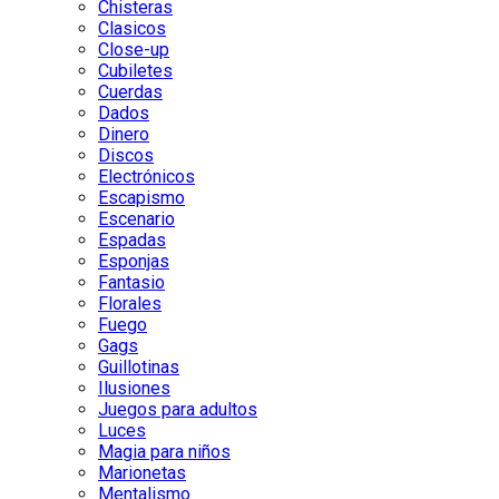
Chisteras
Clasicos
Close-up
Cubiletes
Cuerdas
Dados
Dinero
Discos
Electrónicos
Escapismo
Escenario
Espadas
Esponjas
Fantasio
Florales
Fuego
Gags
Guillotinas
Ilusiones
Juegos para adultos
Luces
Magia para niños
Marionetas
Mentalismo