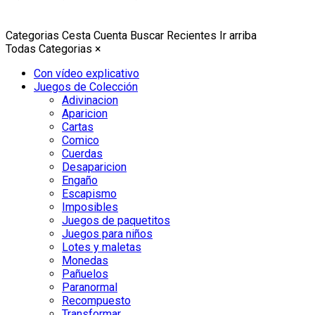
Categorias
Cesta
Cuenta
Buscar
Recientes
Ir arriba
Todas Categorias
×
Con vídeo explicativo
Juegos de Colección
Adivinacion
Aparicion
Cartas
Comico
Cuerdas
Desaparicion
Engaño
Escapismo
Imposibles
Juegos de paquetitos
Juegos para niños
Lotes y maletas
Monedas
Pañuelos
Paranormal
Recompuesto
Transformar