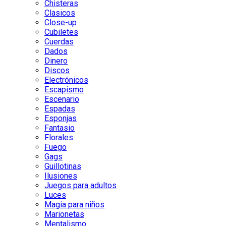
Chisteras
Clasicos
Close-up
Cubiletes
Cuerdas
Dados
Dinero
Discos
Electrónicos
Escapismo
Escenario
Espadas
Esponjas
Fantasio
Florales
Fuego
Gags
Guillotinas
Ilusiones
Juegos para adultos
Luces
Magia para niños
Marionetas
Mentalismo