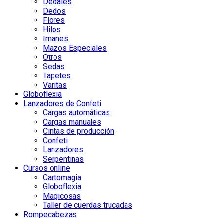
Dedales
Dedos
Flores
Hilos
Imanes
Mazos Especiales
Otros
Sedas
Tapetes
Varitas
Globoflexia
Lanzadores de Confeti
Cargas automáticas
Cargas manuales
Cintas de producción
Confeti
Lanzadores
Serpentinas
Cursos online
Cartomagia
Globoflexia
Magicosas
Taller de cuerdas trucadas
Rompecabezas