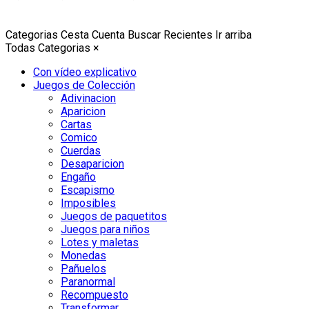
Categorias
Cesta
Cuenta
Buscar
Recientes
Ir arriba
Todas Categorias
×
Con vídeo explicativo
Juegos de Colección
Adivinacion
Aparicion
Cartas
Comico
Cuerdas
Desaparicion
Engaño
Escapismo
Imposibles
Juegos de paquetitos
Juegos para niños
Lotes y maletas
Monedas
Pañuelos
Paranormal
Recompuesto
Transformar