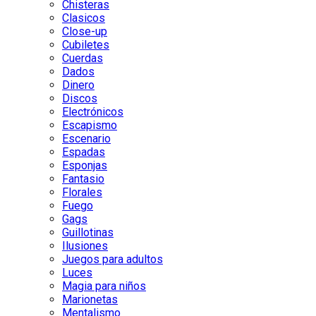
Chisteras
Clasicos
Close-up
Cubiletes
Cuerdas
Dados
Dinero
Discos
Electrónicos
Escapismo
Escenario
Espadas
Esponjas
Fantasio
Florales
Fuego
Gags
Guillotinas
Ilusiones
Juegos para adultos
Luces
Magia para niños
Marionetas
Mentalismo