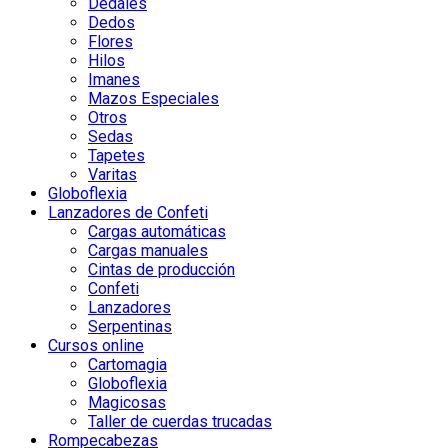
Dedales
Dedos
Flores
Hilos
Imanes
Mazos Especiales
Otros
Sedas
Tapetes
Varitas
Globoflexia
Lanzadores de Confeti
Cargas automáticas
Cargas manuales
Cintas de producción
Confeti
Lanzadores
Serpentinas
Cursos online
Cartomagia
Globoflexia
Magicosas
Taller de cuerdas trucadas
Rompecabezas