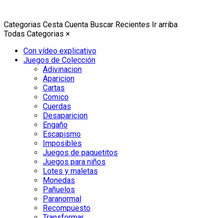
Categorias
Cesta
Cuenta
Buscar
Recientes
Ir arriba
Todas Categorias
×
Con vídeo explicativo
Juegos de Colección
Adivinacion
Aparicion
Cartas
Comico
Cuerdas
Desaparicion
Engaño
Escapismo
Imposibles
Juegos de paquetitos
Juegos para niños
Lotes y maletas
Monedas
Pañuelos
Paranormal
Recompuesto
Transformar