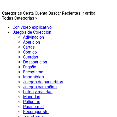
Categorias
Cesta
Cuenta
Buscar
Recientes
Ir arriba
Todas Categorias
×
Con vídeo explicativo
Juegos de Colección
Adivinacion
Aparicion
Cartas
Comico
Cuerdas
Desaparicion
Engaño
Escapismo
Imposibles
Juegos de paquetitos
Juegos para niños
Lotes y maletas
Monedas
Pañuelos
Paranormal
Recompuesto
Transformar