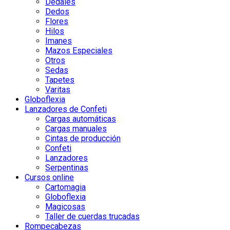
Dedales
Dedos
Flores
Hilos
Imanes
Mazos Especiales
Otros
Sedas
Tapetes
Varitas
Globoflexia
Lanzadores de Confeti
Cargas automáticas
Cargas manuales
Cintas de producción
Confeti
Lanzadores
Serpentinas
Cursos online
Cartomagia
Globoflexia
Magicosas
Taller de cuerdas trucadas
Rompecabezas