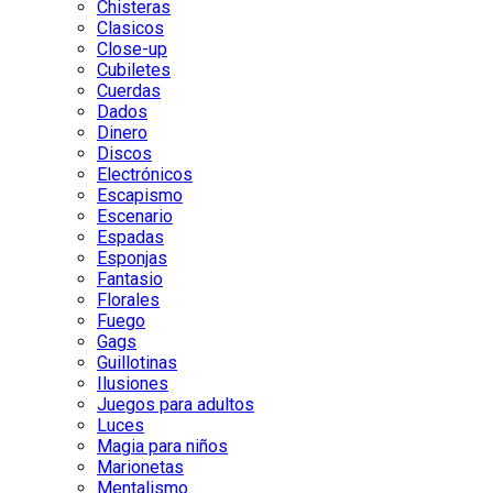
Chisteras
Clasicos
Close-up
Cubiletes
Cuerdas
Dados
Dinero
Discos
Electrónicos
Escapismo
Escenario
Espadas
Esponjas
Fantasio
Florales
Fuego
Gags
Guillotinas
Ilusiones
Juegos para adultos
Luces
Magia para niños
Marionetas
Mentalismo