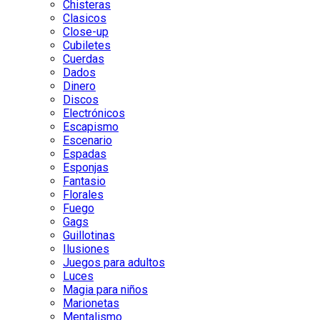
Chisteras
Clasicos
Close-up
Cubiletes
Cuerdas
Dados
Dinero
Discos
Electrónicos
Escapismo
Escenario
Espadas
Esponjas
Fantasio
Florales
Fuego
Gags
Guillotinas
Ilusiones
Juegos para adultos
Luces
Magia para niños
Marionetas
Mentalismo