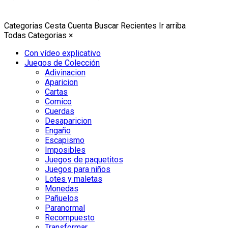
Categorias
Cesta
Cuenta
Buscar
Recientes
Ir arriba
Todas Categorias
×
Con vídeo explicativo
Juegos de Colección
Adivinacion
Aparicion
Cartas
Comico
Cuerdas
Desaparicion
Engaño
Escapismo
Imposibles
Juegos de paquetitos
Juegos para niños
Lotes y maletas
Monedas
Pañuelos
Paranormal
Recompuesto
Transformar