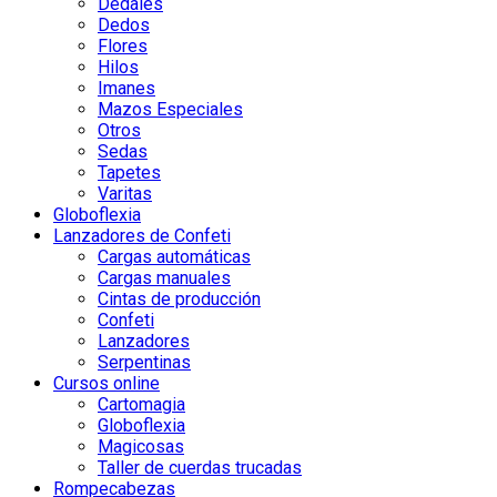
Dedales
Dedos
Flores
Hilos
Imanes
Mazos Especiales
Otros
Sedas
Tapetes
Varitas
Globoflexia
Lanzadores de Confeti
Cargas automáticas
Cargas manuales
Cintas de producción
Confeti
Lanzadores
Serpentinas
Cursos online
Cartomagia
Globoflexia
Magicosas
Taller de cuerdas trucadas
Rompecabezas