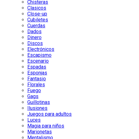
Chisteras
Clasicos
Close-up
Cubiletes
Cuerdas
Dados
Dinero
Discos
Electrónicos
Escapismo
Escenario
Espadas
Esponjas
Fantasio
Florales
Fuego
Gags
Guillotinas
Ilusiones
Juegos para adultos
Luces
Magia para niños
Marionetas
Mentalismo