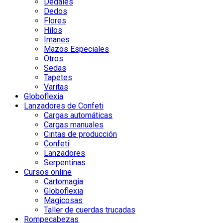
Dedales
Dedos
Flores
Hilos
Imanes
Mazos Especiales
Otros
Sedas
Tapetes
Varitas
Globoflexia
Lanzadores de Confeti
Cargas automáticas
Cargas manuales
Cintas de producción
Confeti
Lanzadores
Serpentinas
Cursos online
Cartomagia
Globoflexia
Magicosas
Taller de cuerdas trucadas
Rompecabezas