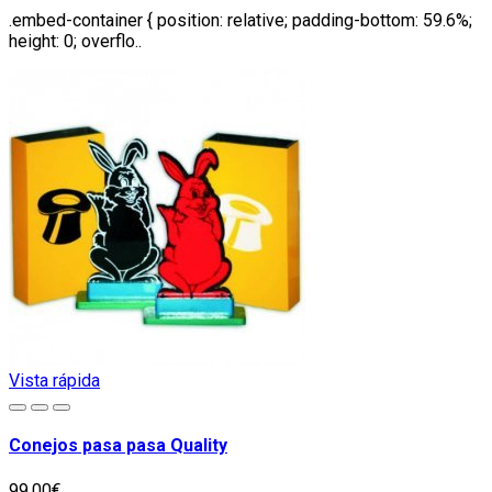
.embed-container { position: relative; padding-bottom: 59.6%;
height: 0; overflo..
Vista rápida
Conejos pasa pasa Quality
99,00€