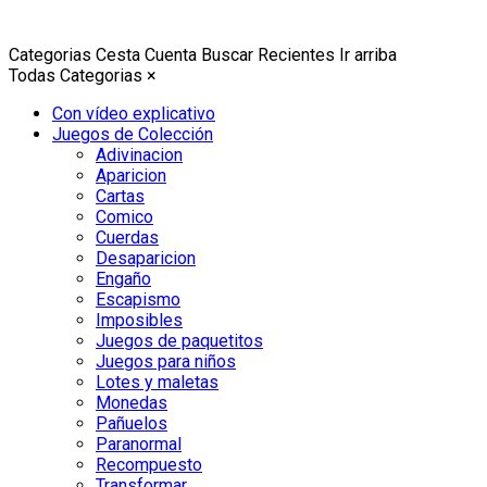
Categorias
Cesta
Cuenta
Buscar
Recientes
Ir arriba
Todas Categorias
×
Con vídeo explicativo
Juegos de Colección
Adivinacion
Aparicion
Cartas
Comico
Cuerdas
Desaparicion
Engaño
Escapismo
Imposibles
Juegos de paquetitos
Juegos para niños
Lotes y maletas
Monedas
Pañuelos
Paranormal
Recompuesto
Transformar