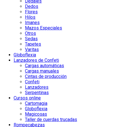
Dedales
Dedos
Flores
Hilos
Imanes
Mazos Especiales
Otros
Sedas
Tapetes
Varitas
Globoflexia
Lanzadores de Confeti
Cargas automáticas
Cargas manuales
Cintas de producción
Confeti
Lanzadores
Serpentinas
Cursos online
Cartomagia
Globoflexia
Magicosas
Taller de cuerdas trucadas
Rompecabezas