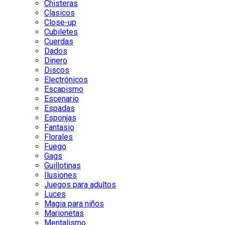
Chisteras
Clasicos
Close-up
Cubiletes
Cuerdas
Dados
Dinero
Discos
Electrónicos
Escapismo
Escenario
Espadas
Esponjas
Fantasio
Florales
Fuego
Gags
Guillotinas
Ilusiones
Juegos para adultos
Luces
Magia para niños
Marionetas
Mentalismo