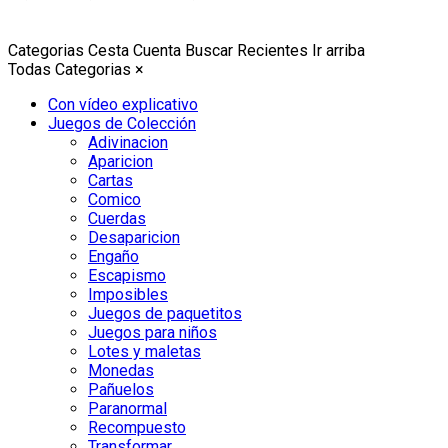
Categorias
Cesta
Cuenta
Buscar
Recientes
Ir arriba
Todas Categorias
×
Con vídeo explicativo
Juegos de Colección
Adivinacion
Aparicion
Cartas
Comico
Cuerdas
Desaparicion
Engaño
Escapismo
Imposibles
Juegos de paquetitos
Juegos para niños
Lotes y maletas
Monedas
Pañuelos
Paranormal
Recompuesto
Transformar