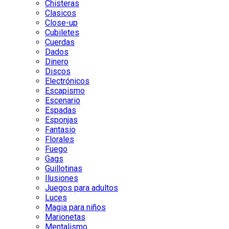
Chisteras
Clasicos
Close-up
Cubiletes
Cuerdas
Dados
Dinero
Discos
Electrónicos
Escapismo
Escenario
Espadas
Esponjas
Fantasio
Florales
Fuego
Gags
Guillotinas
Ilusiones
Juegos para adultos
Luces
Magia para niños
Marionetas
Mentalismo