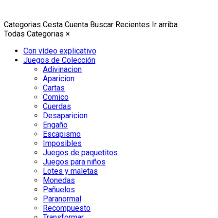
Categorias
Cesta
Cuenta
Buscar
Recientes
Ir arriba
Todas Categorias
×
Con vídeo explicativo
Juegos de Colección
Adivinacion
Aparicion
Cartas
Comico
Cuerdas
Desaparicion
Engaño
Escapismo
Imposibles
Juegos de paquetitos
Juegos para niños
Lotes y maletas
Monedas
Pañuelos
Paranormal
Recompuesto
Transformar