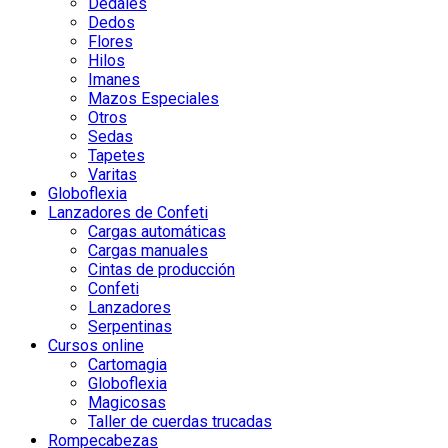
Dedales
Dedos
Flores
Hilos
Imanes
Mazos Especiales
Otros
Sedas
Tapetes
Varitas
Globoflexia
Lanzadores de Confeti
Cargas automáticas
Cargas manuales
Cintas de producción
Confeti
Lanzadores
Serpentinas
Cursos online
Cartomagia
Globoflexia
Magicosas
Taller de cuerdas trucadas
Rompecabezas