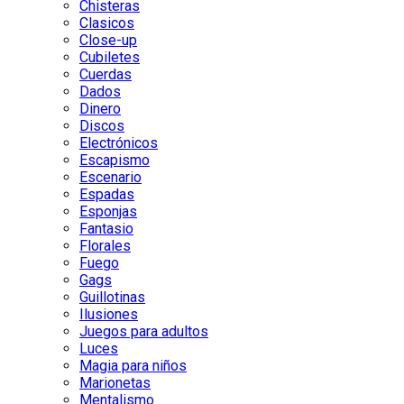
Chisteras
Clasicos
Close-up
Cubiletes
Cuerdas
Dados
Dinero
Discos
Electrónicos
Escapismo
Escenario
Espadas
Esponjas
Fantasio
Florales
Fuego
Gags
Guillotinas
Ilusiones
Juegos para adultos
Luces
Magia para niños
Marionetas
Mentalismo