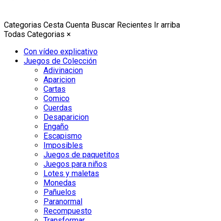
Categorias
Cesta
Cuenta
Buscar
Recientes
Ir arriba
Todas Categorias
×
Con vídeo explicativo
Juegos de Colección
Adivinacion
Aparicion
Cartas
Comico
Cuerdas
Desaparicion
Engaño
Escapismo
Imposibles
Juegos de paquetitos
Juegos para niños
Lotes y maletas
Monedas
Pañuelos
Paranormal
Recompuesto
Transformar