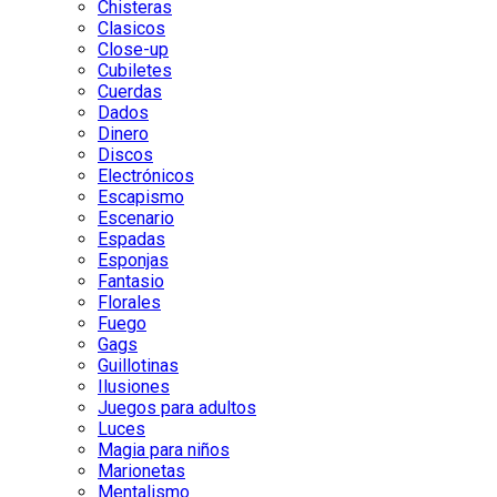
Chisteras
Clasicos
Close-up
Cubiletes
Cuerdas
Dados
Dinero
Discos
Electrónicos
Escapismo
Escenario
Espadas
Esponjas
Fantasio
Florales
Fuego
Gags
Guillotinas
Ilusiones
Juegos para adultos
Luces
Magia para niños
Marionetas
Mentalismo