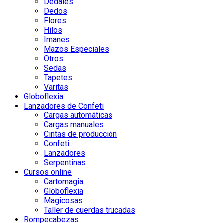
Dedales
Dedos
Flores
Hilos
Imanes
Mazos Especiales
Otros
Sedas
Tapetes
Varitas
Globoflexia
Lanzadores de Confeti
Cargas automáticas
Cargas manuales
Cintas de producción
Confeti
Lanzadores
Serpentinas
Cursos online
Cartomagia
Globoflexia
Magicosas
Taller de cuerdas trucadas
Rompecabezas