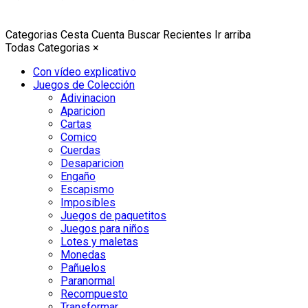
Categorias
Cesta
Cuenta
Buscar
Recientes
Ir arriba
Todas Categorias
×
Con vídeo explicativo
Juegos de Colección
Adivinacion
Aparicion
Cartas
Comico
Cuerdas
Desaparicion
Engaño
Escapismo
Imposibles
Juegos de paquetitos
Juegos para niños
Lotes y maletas
Monedas
Pañuelos
Paranormal
Recompuesto
Transformar