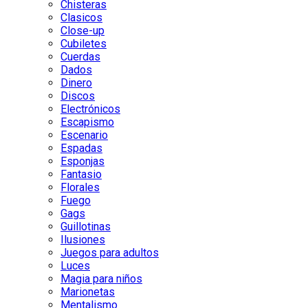
Chisteras
Clasicos
Close-up
Cubiletes
Cuerdas
Dados
Dinero
Discos
Electrónicos
Escapismo
Escenario
Espadas
Esponjas
Fantasio
Florales
Fuego
Gags
Guillotinas
Ilusiones
Juegos para adultos
Luces
Magia para niños
Marionetas
Mentalismo