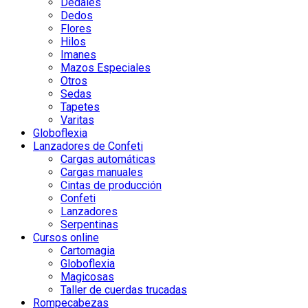
Dedales
Dedos
Flores
Hilos
Imanes
Mazos Especiales
Otros
Sedas
Tapetes
Varitas
Globoflexia
Lanzadores de Confeti
Cargas automáticas
Cargas manuales
Cintas de producción
Confeti
Lanzadores
Serpentinas
Cursos online
Cartomagia
Globoflexia
Magicosas
Taller de cuerdas trucadas
Rompecabezas