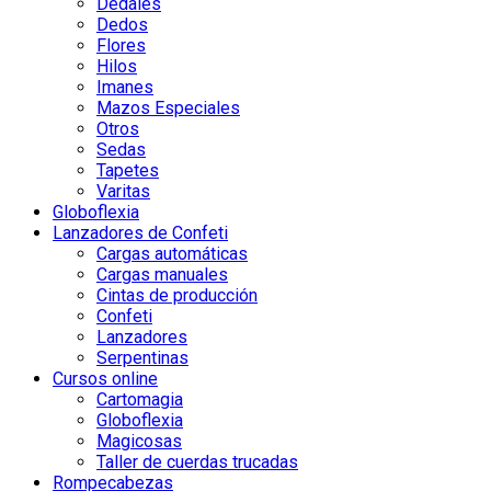
Dedales
Dedos
Flores
Hilos
Imanes
Mazos Especiales
Otros
Sedas
Tapetes
Varitas
Globoflexia
Lanzadores de Confeti
Cargas automáticas
Cargas manuales
Cintas de producción
Confeti
Lanzadores
Serpentinas
Cursos online
Cartomagia
Globoflexia
Magicosas
Taller de cuerdas trucadas
Rompecabezas