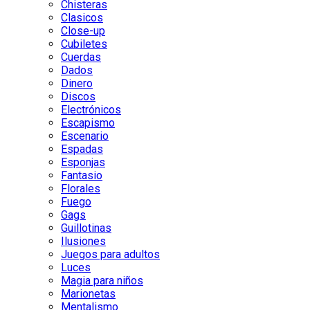
Chisteras
Clasicos
Close-up
Cubiletes
Cuerdas
Dados
Dinero
Discos
Electrónicos
Escapismo
Escenario
Espadas
Esponjas
Fantasio
Florales
Fuego
Gags
Guillotinas
Ilusiones
Juegos para adultos
Luces
Magia para niños
Marionetas
Mentalismo