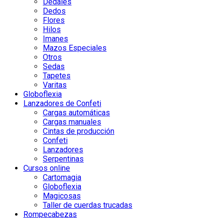
Dedales
Dedos
Flores
Hilos
Imanes
Mazos Especiales
Otros
Sedas
Tapetes
Varitas
Globoflexia
Lanzadores de Confeti
Cargas automáticas
Cargas manuales
Cintas de producción
Confeti
Lanzadores
Serpentinas
Cursos online
Cartomagia
Globoflexia
Magicosas
Taller de cuerdas trucadas
Rompecabezas