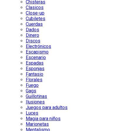
Chisteras
Clasicos
Close-up
Cubiletes
Cuerdas
Dados
Dinero
Discos
Electrónicos
Escapismo
Escenario
Espadas
Esponjas
Fantasio
Florales
Fuego
Gags
Guillotinas
Ilusiones
Juegos para adultos
Luces
Magia para niños
Marionetas
Mentalismo