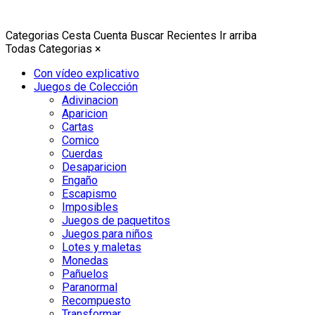
Categorias
Cesta
Cuenta
Buscar
Recientes
Ir arriba
Todas Categorias
×
Con vídeo explicativo
Juegos de Colección
Adivinacion
Aparicion
Cartas
Comico
Cuerdas
Desaparicion
Engaño
Escapismo
Imposibles
Juegos de paquetitos
Juegos para niños
Lotes y maletas
Monedas
Pañuelos
Paranormal
Recompuesto
Transformar