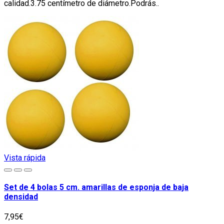
calidad.3.75 centímetro de diámetro.Podrás..
Vista rápida
Set de 4 bolas 5 cm. amarillas de esponja de baja
densidad
7,95€