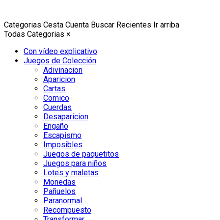
Categorias
Cesta
Cuenta
Buscar
Recientes
Ir arriba
Todas Categorias
×
Con vídeo explicativo
Juegos de Colección
Adivinacion
Aparicion
Cartas
Comico
Cuerdas
Desaparicion
Engaño
Escapismo
Imposibles
Juegos de paquetitos
Juegos para niños
Lotes y maletas
Monedas
Pañuelos
Paranormal
Recompuesto
Transformar