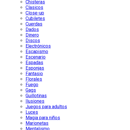
Chisteras
Clasicos
Close-up
Cubiletes
Cuerdas
Dados
Dinero
Discos
Electrónicos
Escapismo
Escenario
Espadas
Esponjas
Fantasio
Florales
Fuego
Gags
Guillotinas
Ilusiones
Juegos para adultos
Luces
Magia para niños
Marionetas
Mentalismo