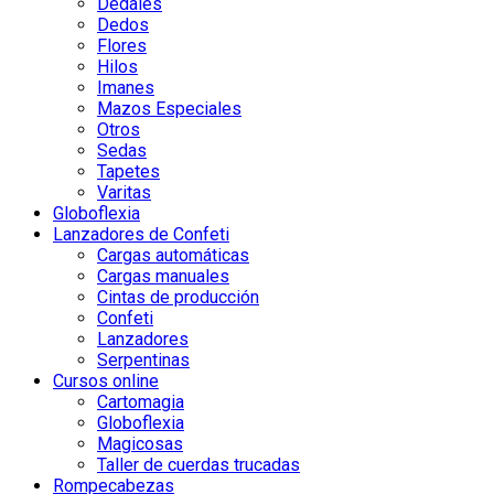
Dedales
Dedos
Flores
Hilos
Imanes
Mazos Especiales
Otros
Sedas
Tapetes
Varitas
Globoflexia
Lanzadores de Confeti
Cargas automáticas
Cargas manuales
Cintas de producción
Confeti
Lanzadores
Serpentinas
Cursos online
Cartomagia
Globoflexia
Magicosas
Taller de cuerdas trucadas
Rompecabezas