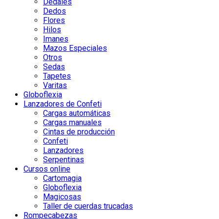
Dedales
Dedos
Flores
Hilos
Imanes
Mazos Especiales
Otros
Sedas
Tapetes
Varitas
Globoflexia
Lanzadores de Confeti
Cargas automáticas
Cargas manuales
Cintas de producción
Confeti
Lanzadores
Serpentinas
Cursos online
Cartomagia
Globoflexia
Magicosas
Taller de cuerdas trucadas
Rompecabezas