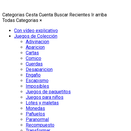
Categorias
Cesta
Cuenta
Buscar
Recientes
Ir arriba
Todas Categorias
×
Con vídeo explicativo
Juegos de Colección
Adivinacion
Aparicion
Cartas
Comico
Cuerdas
Desaparicion
Engaño
Escapismo
Imposibles
Juegos de paquetitos
Juegos para niños
Lotes y maletas
Monedas
Pañuelos
Paranormal
Recompuesto
Transformar