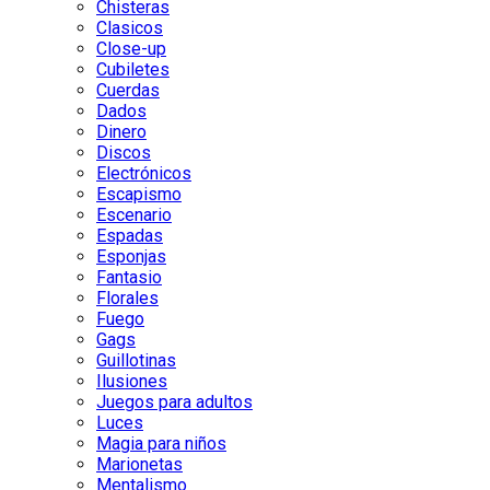
Chisteras
Clasicos
Close-up
Cubiletes
Cuerdas
Dados
Dinero
Discos
Electrónicos
Escapismo
Escenario
Espadas
Esponjas
Fantasio
Florales
Fuego
Gags
Guillotinas
Ilusiones
Juegos para adultos
Luces
Magia para niños
Marionetas
Mentalismo