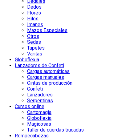
Dedales
Dedos
Flores
Hilos
Imanes
Mazos Especiales
Otros
Sedas
Tapetes
Varitas
Globoflexia
Lanzadores de Confeti
Cargas automáticas
Cargas manuales
Cintas de producción
Confeti
Lanzadores
Serpentinas
Cursos online
Cartomagia
Globoflexia
Magicosas
Taller de cuerdas trucadas
Rompecabezas