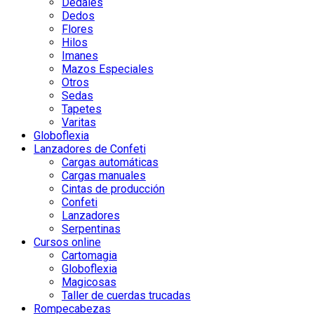
Dedales
Dedos
Flores
Hilos
Imanes
Mazos Especiales
Otros
Sedas
Tapetes
Varitas
Globoflexia
Lanzadores de Confeti
Cargas automáticas
Cargas manuales
Cintas de producción
Confeti
Lanzadores
Serpentinas
Cursos online
Cartomagia
Globoflexia
Magicosas
Taller de cuerdas trucadas
Rompecabezas