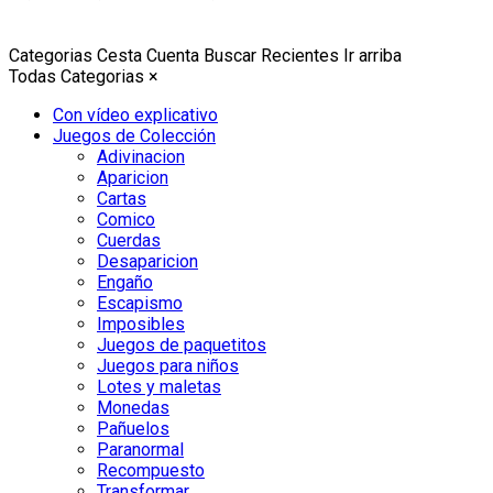
Categorias
Cesta
Cuenta
Buscar
Recientes
Ir arriba
Todas Categorias
×
Con vídeo explicativo
Juegos de Colección
Adivinacion
Aparicion
Cartas
Comico
Cuerdas
Desaparicion
Engaño
Escapismo
Imposibles
Juegos de paquetitos
Juegos para niños
Lotes y maletas
Monedas
Pañuelos
Paranormal
Recompuesto
Transformar