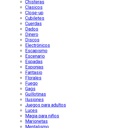
Chisteras
Clasicos
Close-up
Cubiletes
Cuerdas
Dados
Dinero
Discos
Electrónicos
Escapismo
Escenario
Espadas
Esponjas
Fantasio
Florales
Fuego
Gags
Guillotinas
Ilusiones
Juegos para adultos
Luces
Magia para niños
Marionetas
Mentalismo