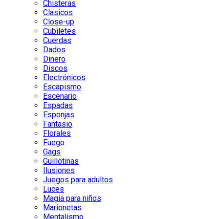
Chisteras
Clasicos
Close-up
Cubiletes
Cuerdas
Dados
Dinero
Discos
Electrónicos
Escapismo
Escenario
Espadas
Esponjas
Fantasio
Florales
Fuego
Gags
Guillotinas
Ilusiones
Juegos para adultos
Luces
Magia para niños
Marionetas
Mentalismo