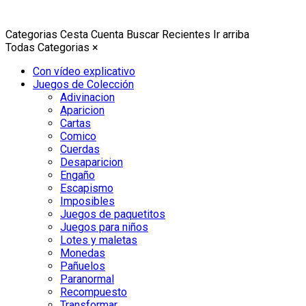
Categorias
Cesta
Cuenta
Buscar
Recientes
Ir arriba
Todas Categorias
×
Con vídeo explicativo
Juegos de Colección
Adivinacion
Aparicion
Cartas
Comico
Cuerdas
Desaparicion
Engaño
Escapismo
Imposibles
Juegos de paquetitos
Juegos para niños
Lotes y maletas
Monedas
Pañuelos
Paranormal
Recompuesto
Transformar