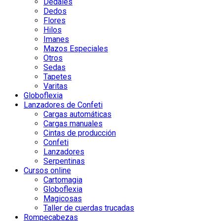
Dedales
Dedos
Flores
Hilos
Imanes
Mazos Especiales
Otros
Sedas
Tapetes
Varitas
Globoflexia
Lanzadores de Confeti
Cargas automáticas
Cargas manuales
Cintas de producción
Confeti
Lanzadores
Serpentinas
Cursos online
Cartomagia
Globoflexia
Magicosas
Taller de cuerdas trucadas
Rompecabezas