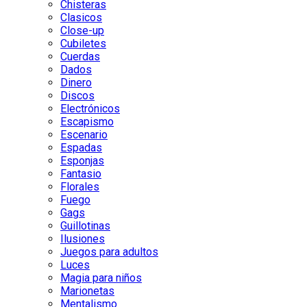
Chisteras
Clasicos
Close-up
Cubiletes
Cuerdas
Dados
Dinero
Discos
Electrónicos
Escapismo
Escenario
Espadas
Esponjas
Fantasio
Florales
Fuego
Gags
Guillotinas
Ilusiones
Juegos para adultos
Luces
Magia para niños
Marionetas
Mentalismo