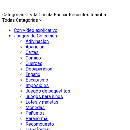
Categorias
Cesta
Cuenta
Buscar
Recientes
Ir arriba
Todas Categorias
×
Con vídeo explicativo
Juegos de Colección
Adivinacion
Aparicion
Cartas
Comico
Cuerdas
Desaparicion
Engaño
Escapismo
Imposibles
Juegos de paquetitos
Juegos para niños
Lotes y maletas
Monedas
Pañuelos
Paranormal
Recompuesto
Transformar