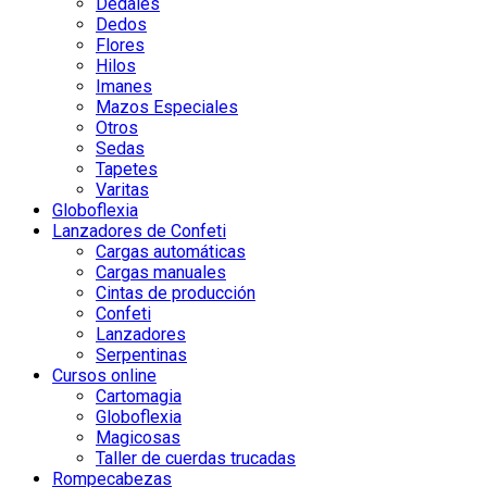
Dedales
Dedos
Flores
Hilos
Imanes
Mazos Especiales
Otros
Sedas
Tapetes
Varitas
Globoflexia
Lanzadores de Confeti
Cargas automáticas
Cargas manuales
Cintas de producción
Confeti
Lanzadores
Serpentinas
Cursos online
Cartomagia
Globoflexia
Magicosas
Taller de cuerdas trucadas
Rompecabezas