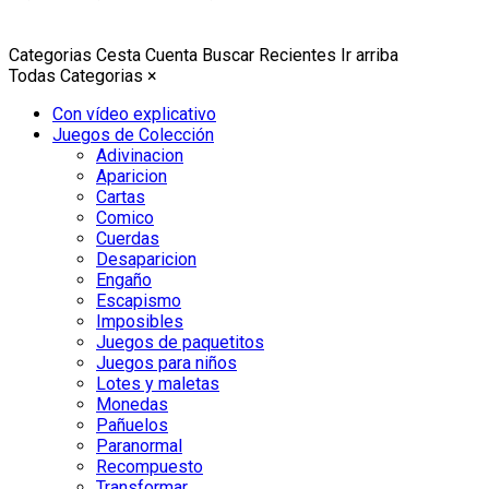
Categorias
Cesta
Cuenta
Buscar
Recientes
Ir arriba
Todas Categorias
×
Con vídeo explicativo
Juegos de Colección
Adivinacion
Aparicion
Cartas
Comico
Cuerdas
Desaparicion
Engaño
Escapismo
Imposibles
Juegos de paquetitos
Juegos para niños
Lotes y maletas
Monedas
Pañuelos
Paranormal
Recompuesto
Transformar