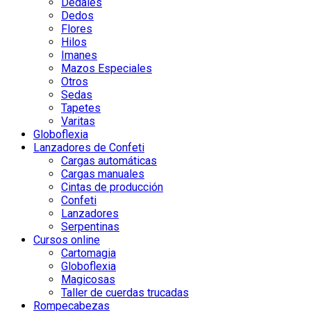
Dedales
Dedos
Flores
Hilos
Imanes
Mazos Especiales
Otros
Sedas
Tapetes
Varitas
Globoflexia
Lanzadores de Confeti
Cargas automáticas
Cargas manuales
Cintas de producción
Confeti
Lanzadores
Serpentinas
Cursos online
Cartomagia
Globoflexia
Magicosas
Taller de cuerdas trucadas
Rompecabezas