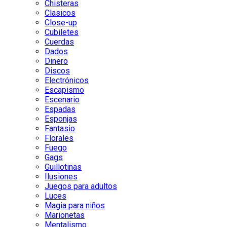
Chisteras
Clasicos
Close-up
Cubiletes
Cuerdas
Dados
Dinero
Discos
Electrónicos
Escapismo
Escenario
Espadas
Esponjas
Fantasio
Florales
Fuego
Gags
Guillotinas
Ilusiones
Juegos para adultos
Luces
Magia para niños
Marionetas
Mentalismo