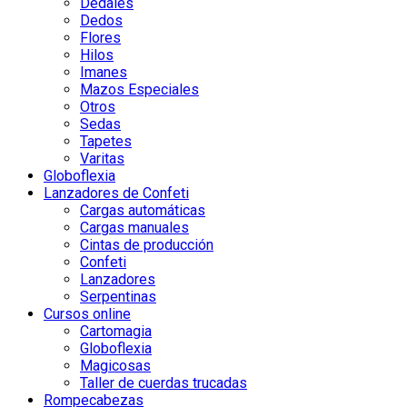
Dedales
Dedos
Flores
Hilos
Imanes
Mazos Especiales
Otros
Sedas
Tapetes
Varitas
Globoflexia
Lanzadores de Confeti
Cargas automáticas
Cargas manuales
Cintas de producción
Confeti
Lanzadores
Serpentinas
Cursos online
Cartomagia
Globoflexia
Magicosas
Taller de cuerdas trucadas
Rompecabezas