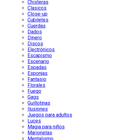
Chisteras
Clasicos
Close-up
Cubiletes
Cuerdas
Dados
Dinero
Discos
Electrónicos
Escapismo
Escenario
Espadas
Esponjas
Fantasio
Florales
Fuego
Gags
Guillotinas
Ilusiones
Juegos para adultos
Luces
Magia para niños
Marionetas
Mentalismo