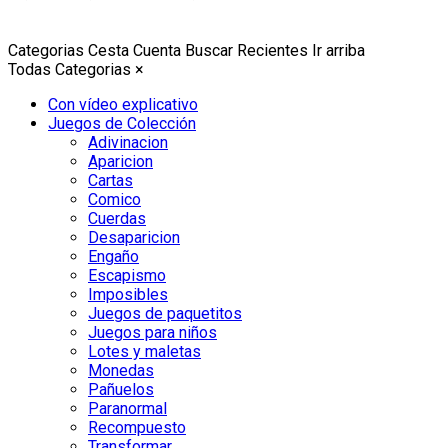
Categorias
Cesta
Cuenta
Buscar
Recientes
Ir arriba
Todas Categorias
×
Con vídeo explicativo
Juegos de Colección
Adivinacion
Aparicion
Cartas
Comico
Cuerdas
Desaparicion
Engaño
Escapismo
Imposibles
Juegos de paquetitos
Juegos para niños
Lotes y maletas
Monedas
Pañuelos
Paranormal
Recompuesto
Transformar