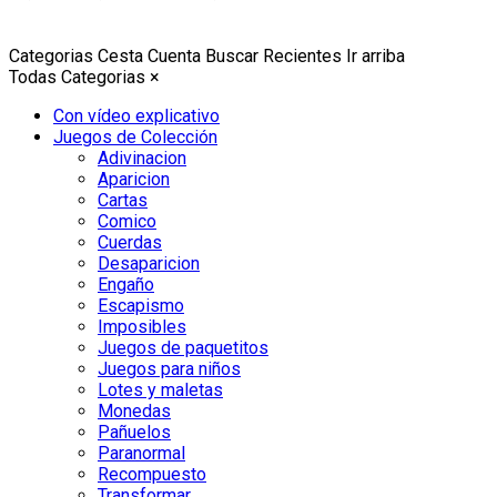
Categorias
Cesta
Cuenta
Buscar
Recientes
Ir arriba
Todas Categorias
×
Con vídeo explicativo
Juegos de Colección
Adivinacion
Aparicion
Cartas
Comico
Cuerdas
Desaparicion
Engaño
Escapismo
Imposibles
Juegos de paquetitos
Juegos para niños
Lotes y maletas
Monedas
Pañuelos
Paranormal
Recompuesto
Transformar