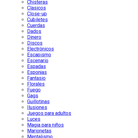
Chisteras
Clasicos
Close-up
Cubiletes
Cuerdas
Dados
Dinero
Discos
Electrónicos
Escapismo
Escenario
Espadas
Esponjas
Fantasio
Florales
Fuego
Gags
Guillotinas
Ilusiones
Juegos para adultos
Luces
Magia para niños
Marionetas
Mentalismo