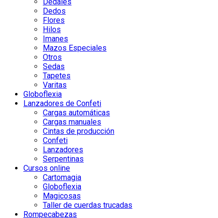
Dedales
Dedos
Flores
Hilos
Imanes
Mazos Especiales
Otros
Sedas
Tapetes
Varitas
Globoflexia
Lanzadores de Confeti
Cargas automáticas
Cargas manuales
Cintas de producción
Confeti
Lanzadores
Serpentinas
Cursos online
Cartomagia
Globoflexia
Magicosas
Taller de cuerdas trucadas
Rompecabezas