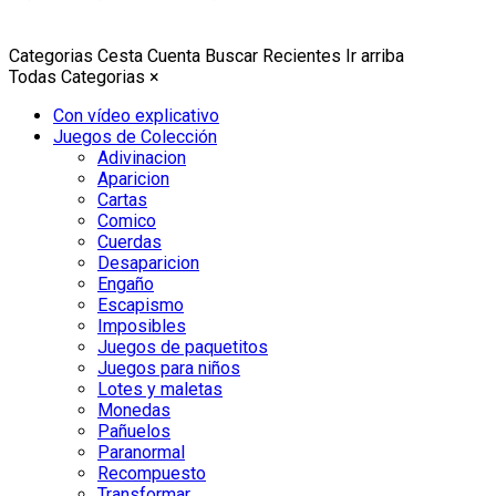
Categorias
Cesta
Cuenta
Buscar
Recientes
Ir arriba
Todas Categorias
×
Con vídeo explicativo
Juegos de Colección
Adivinacion
Aparicion
Cartas
Comico
Cuerdas
Desaparicion
Engaño
Escapismo
Imposibles
Juegos de paquetitos
Juegos para niños
Lotes y maletas
Monedas
Pañuelos
Paranormal
Recompuesto
Transformar