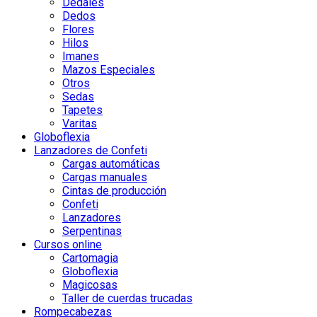
Dedales
Dedos
Flores
Hilos
Imanes
Mazos Especiales
Otros
Sedas
Tapetes
Varitas
Globoflexia
Lanzadores de Confeti
Cargas automáticas
Cargas manuales
Cintas de producción
Confeti
Lanzadores
Serpentinas
Cursos online
Cartomagia
Globoflexia
Magicosas
Taller de cuerdas trucadas
Rompecabezas