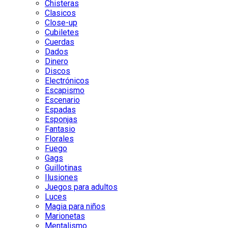
Chisteras
Clasicos
Close-up
Cubiletes
Cuerdas
Dados
Dinero
Discos
Electrónicos
Escapismo
Escenario
Espadas
Esponjas
Fantasio
Florales
Fuego
Gags
Guillotinas
Ilusiones
Juegos para adultos
Luces
Magia para niños
Marionetas
Mentalismo