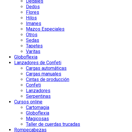
Dedales
Dedos
Flores
Hilos
Imanes
Mazos Especiales
Otros
Sedas
Tapetes
Varitas
Globoflexia
Lanzadores de Confeti
Cargas automáticas
Cargas manuales
Cintas de producción
Confeti
Lanzadores
Serpentinas
Cursos online
Cartomagia
Globoflexia
Magicosas
Taller de cuerdas trucadas
Rompecabezas