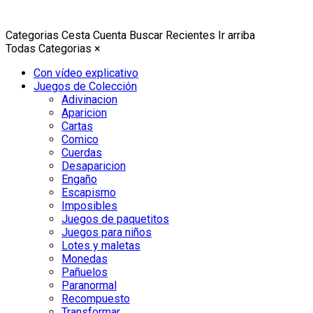
Categorias
Cesta
Cuenta
Buscar
Recientes
Ir arriba
Todas Categorias
×
Con vídeo explicativo
Juegos de Colección
Adivinacion
Aparicion
Cartas
Comico
Cuerdas
Desaparicion
Engaño
Escapismo
Imposibles
Juegos de paquetitos
Juegos para niños
Lotes y maletas
Monedas
Pañuelos
Paranormal
Recompuesto
Transformar