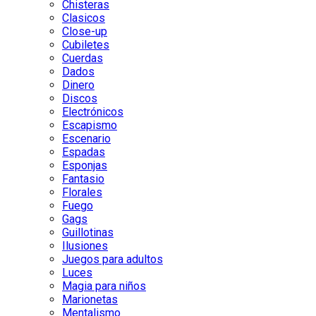
Chisteras
Clasicos
Close-up
Cubiletes
Cuerdas
Dados
Dinero
Discos
Electrónicos
Escapismo
Escenario
Espadas
Esponjas
Fantasio
Florales
Fuego
Gags
Guillotinas
Ilusiones
Juegos para adultos
Luces
Magia para niños
Marionetas
Mentalismo