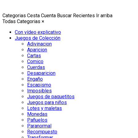
Categorias
Cesta
Cuenta
Buscar
Recientes
Ir arriba
Todas Categorias
×
Con vídeo explicativo
Juegos de Colección
Adivinacion
Aparicion
Cartas
Comico
Cuerdas
Desaparicion
Engaño
Escapismo
Imposibles
Juegos de paquetitos
Juegos para niños
Lotes y maletas
Monedas
Pañuelos
Paranormal
Recompuesto
Transformar