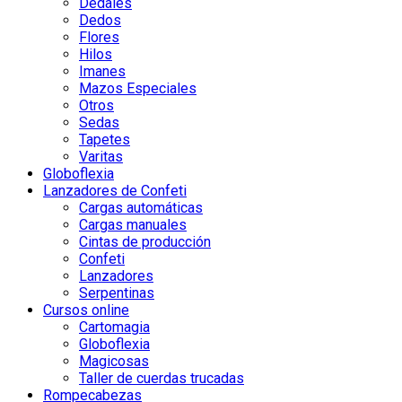
Dedales
Dedos
Flores
Hilos
Imanes
Mazos Especiales
Otros
Sedas
Tapetes
Varitas
Globoflexia
Lanzadores de Confeti
Cargas automáticas
Cargas manuales
Cintas de producción
Confeti
Lanzadores
Serpentinas
Cursos online
Cartomagia
Globoflexia
Magicosas
Taller de cuerdas trucadas
Rompecabezas