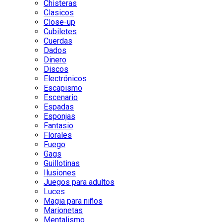
Chisteras
Clasicos
Close-up
Cubiletes
Cuerdas
Dados
Dinero
Discos
Electrónicos
Escapismo
Escenario
Espadas
Esponjas
Fantasio
Florales
Fuego
Gags
Guillotinas
Ilusiones
Juegos para adultos
Luces
Magia para niños
Marionetas
Mentalismo