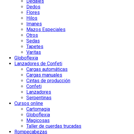
Dedales
Dedos
Flores
Hilos
Imanes
Mazos Especiales
Otros
Sedas
Tapetes
Varitas
Globoflexia
Lanzadores de Confeti
Cargas automáticas
Cargas manuales
Cintas de producción
Confeti
Lanzadores
Serpentinas
Cursos online
Cartomagia
Globoflexia
Magicosas
Taller de cuerdas trucadas
Rompecabezas