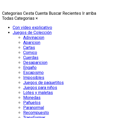
Categorias
Cesta
Cuenta
Buscar
Recientes
Ir arriba
Todas Categorias
×
Con vídeo explicativo
Juegos de Colección
Adivinacion
Aparicion
Cartas
Comico
Cuerdas
Desaparicion
Engaño
Escapismo
Imposibles
Juegos de paquetitos
Juegos para niños
Lotes y maletas
Monedas
Pañuelos
Paranormal
Recompuesto
Transformar