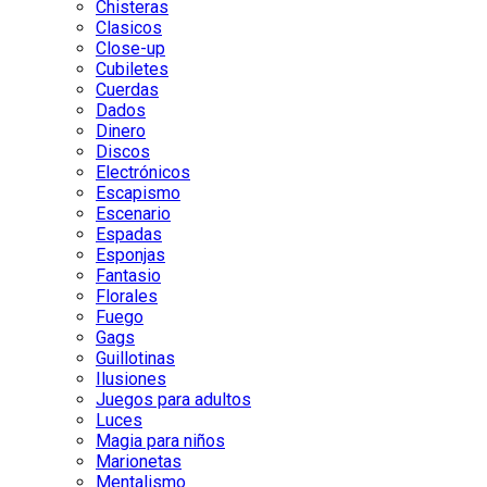
Chisteras
Clasicos
Close-up
Cubiletes
Cuerdas
Dados
Dinero
Discos
Electrónicos
Escapismo
Escenario
Espadas
Esponjas
Fantasio
Florales
Fuego
Gags
Guillotinas
Ilusiones
Juegos para adultos
Luces
Magia para niños
Marionetas
Mentalismo