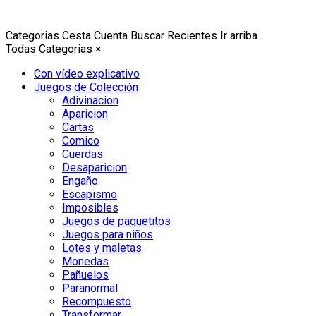
Categorias
Cesta
Cuenta
Buscar
Recientes
Ir arriba
Todas Categorias
×
Con vídeo explicativo
Juegos de Colección
Adivinacion
Aparicion
Cartas
Comico
Cuerdas
Desaparicion
Engaño
Escapismo
Imposibles
Juegos de paquetitos
Juegos para niños
Lotes y maletas
Monedas
Pañuelos
Paranormal
Recompuesto
Transformar