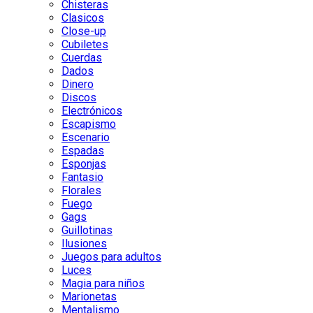
Chisteras
Clasicos
Close-up
Cubiletes
Cuerdas
Dados
Dinero
Discos
Electrónicos
Escapismo
Escenario
Espadas
Esponjas
Fantasio
Florales
Fuego
Gags
Guillotinas
Ilusiones
Juegos para adultos
Luces
Magia para niños
Marionetas
Mentalismo