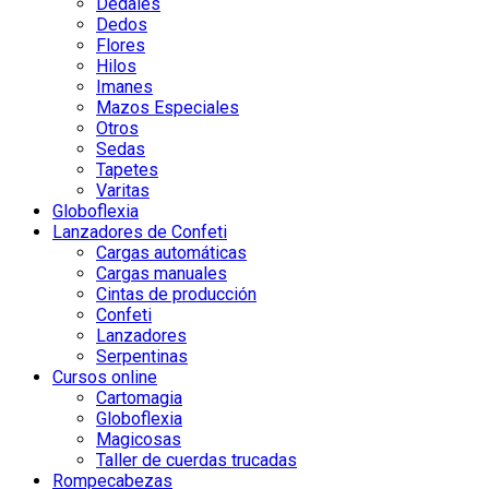
Dedales
Dedos
Flores
Hilos
Imanes
Mazos Especiales
Otros
Sedas
Tapetes
Varitas
Globoflexia
Lanzadores de Confeti
Cargas automáticas
Cargas manuales
Cintas de producción
Confeti
Lanzadores
Serpentinas
Cursos online
Cartomagia
Globoflexia
Magicosas
Taller de cuerdas trucadas
Rompecabezas