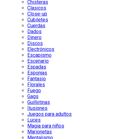
Chisteras
Clasicos
Close-up
Cubiletes
Cuerdas
Dados
Dinero
Discos
Electrónicos
Escapismo
Escenario
Espadas
Esponjas
Fantasio
Florales
Fuego
Gags
Guillotinas
Ilusiones
Juegos para adultos
Luces
Magia para niños
Marionetas
Mentalismo