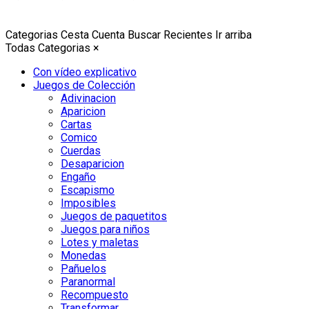
Categorias
Cesta
Cuenta
Buscar
Recientes
Ir arriba
Todas Categorias
×
Con vídeo explicativo
Juegos de Colección
Adivinacion
Aparicion
Cartas
Comico
Cuerdas
Desaparicion
Engaño
Escapismo
Imposibles
Juegos de paquetitos
Juegos para niños
Lotes y maletas
Monedas
Pañuelos
Paranormal
Recompuesto
Transformar