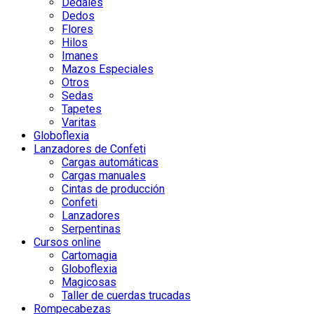
Dedales
Dedos
Flores
Hilos
Imanes
Mazos Especiales
Otros
Sedas
Tapetes
Varitas
Globoflexia
Lanzadores de Confeti
Cargas automáticas
Cargas manuales
Cintas de producción
Confeti
Lanzadores
Serpentinas
Cursos online
Cartomagia
Globoflexia
Magicosas
Taller de cuerdas trucadas
Rompecabezas