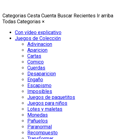
Categorias
Cesta
Cuenta
Buscar
Recientes
Ir arriba
Todas Categorias
×
Con vídeo explicativo
Juegos de Colección
Adivinacion
Aparicion
Cartas
Comico
Cuerdas
Desaparicion
Engaño
Escapismo
Imposibles
Juegos de paquetitos
Juegos para niños
Lotes y maletas
Monedas
Pañuelos
Paranormal
Recompuesto
Transformar