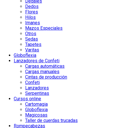
Dedales
Dedos
Flores
Hilos
Imanes
Mazos Especiales
Otros
Sedas
Tapetes
Varitas
Globoflexia
Lanzadores de Confeti
Cargas automáticas
Cargas manuales
Cintas de producción
Confeti
Lanzadores
Serpentinas
Cursos online
Cartomagia
Globoflexia
Magicosas
Taller de cuerdas trucadas
Rompecabezas