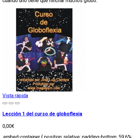
cuando uno tiene que hinchar muchos globo..
Vista rápida
Lección 1 del curso de globoflexia
0,00€
.embed-container { position: relative; padding-bottom: 59.6%;