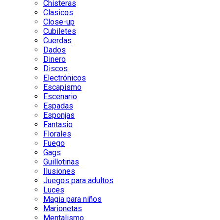
Chisteras
Clasicos
Close-up
Cubiletes
Cuerdas
Dados
Dinero
Discos
Electrónicos
Escapismo
Escenario
Espadas
Esponjas
Fantasio
Florales
Fuego
Gags
Guillotinas
Ilusiones
Juegos para adultos
Luces
Magia para niños
Marionetas
Mentalismo