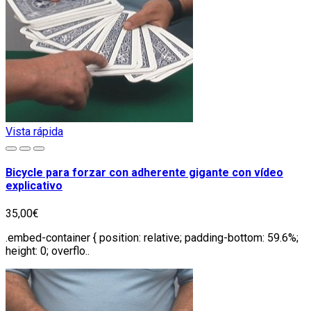
Vista rápida
Bicycle para forzar con adherente gigante con vídeo
explicativo
35,00€
.embed-container { position: relative; padding-bottom: 59.6%;
height: 0; overflo..