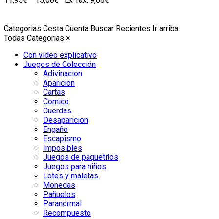
11,95€
15,00€
Ex Tax: 9,88€
Categorias
Cesta
Cuenta
Buscar
Recientes
Ir arriba
Todas Categorias
×
Con vídeo explicativo
Juegos de Colección
Adivinacion
Aparicion
Cartas
Comico
Cuerdas
Desaparicion
Engaño
Escapismo
Imposibles
Juegos de paquetitos
Juegos para niños
Lotes y maletas
Monedas
Pañuelos
Paranormal
Recompuesto