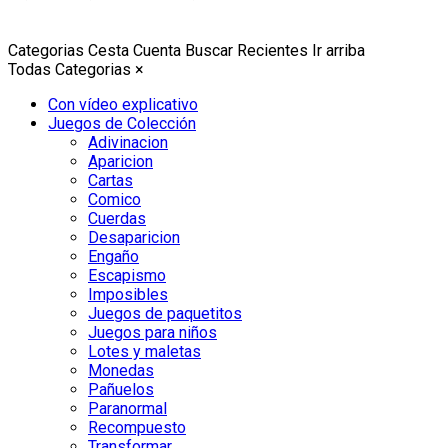
Categorias
Cesta
Cuenta
Buscar
Recientes
Ir arriba
Todas Categorias
×
Con vídeo explicativo
Juegos de Colección
Adivinacion
Aparicion
Cartas
Comico
Cuerdas
Desaparicion
Engaño
Escapismo
Imposibles
Juegos de paquetitos
Juegos para niños
Lotes y maletas
Monedas
Pañuelos
Paranormal
Recompuesto
Transformar