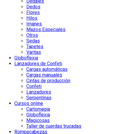
Dedales
Dedos
Flores
Hilos
Imanes
Mazos Especiales
Otros
Sedas
Tapetes
Varitas
Globoflexia
Lanzadores de Confeti
Cargas automáticas
Cargas manuales
Cintas de producción
Confeti
Lanzadores
Serpentinas
Cursos online
Cartomagia
Globoflexia
Magicosas
Taller de cuerdas trucadas
Rompecabezas